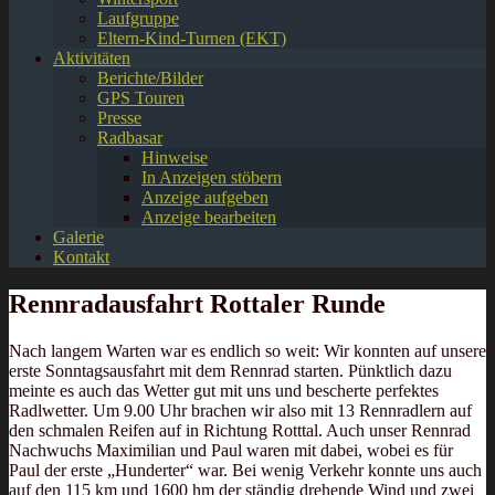
Laufgruppe
Eltern-Kind-Turnen (EKT)
Aktivitäten
Berichte/Bilder
GPS Touren
Presse
Radbasar
Hinweise
In Anzeigen stöbern
Anzeige aufgeben
Anzeige bearbeiten
Galerie
Kontakt
Rennradausfahrt Rottaler Runde
Nach langem Warten war es endlich so weit: Wir konnten auf unsere
erste Sonntagsausfahrt mit dem Rennrad starten. Pünktlich dazu
meinte es auch das Wetter gut mit uns und bescherte perfektes
Radlwetter. Um 9.00 Uhr brachen wir also mit 13 Rennradlern auf
den schmalen Reifen auf in Richtung Rotttal. Auch unser Rennrad
Nachwuchs Maximilian und Paul waren mit dabei, wobei es für
Paul der erste „Hunderter“ war. Bei wenig Verkehr konnte uns auch
auf den 115 km und 1600 hm der ständig drehende Wind und zwei