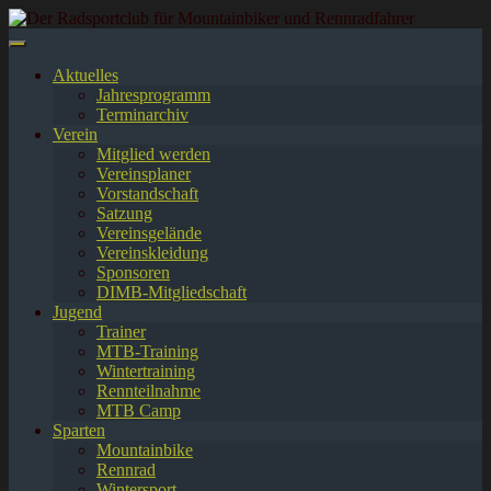
Springe
zum
Inhalt
Aktuelles
Jahresprogramm
Terminarchiv
Verein
Mitglied werden
Vereinsplaner
Vorstandschaft
Satzung
Vereinsgelände
Vereinskleidung
Sponsoren
DIMB-Mitgliedschaft
Jugend
Trainer
MTB-Training
Wintertraining
Rennteilnahme
MTB Camp
Sparten
Mountainbike
Rennrad
Wintersport