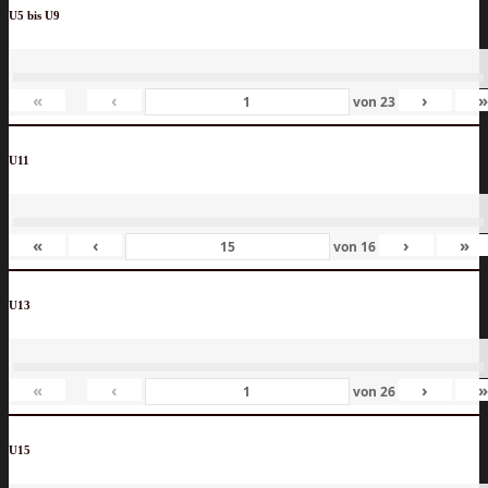
U5 bis U9
«
‹
›
von
23
U11
«
‹
›
»
von
16
U13
«
‹
›
von
26
U15