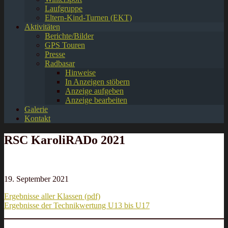
Laufgruppe
Eltern-Kind-Turnen (EKT)
Aktivitäten
Berichte/Bilder
GPS Touren
Presse
Radbasar
Hinweise
In Anzeigen stöbern
Anzeige aufgeben
Anzeige bearbeiten
Galerie
Kontakt
RSC KaroliRADo 2021
19. September 2021
Ergebnisse aller Klassen (pdf)
Ergebnisse der Technikwertung U13 bis U17