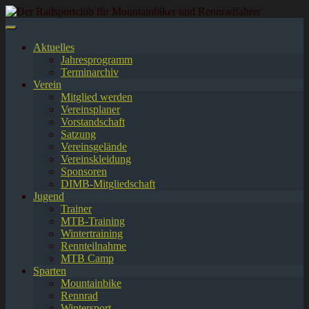
Springe
zum
Inhalt
Aktuelles
Jahresprogramm
Terminarchiv
Verein
Mitglied werden
Vereinsplaner
Vorstandschaft
Satzung
Vereinsgelände
Vereinskleidung
Sponsoren
DIMB-Mitgliedschaft
Jugend
Trainer
MTB-Training
Wintertraining
Rennteilnahme
MTB Camp
Sparten
Mountainbike
Rennrad
Wintersport