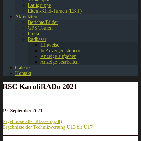
Laufgruppe
Eltern-Kind-Turnen (EKT)
Aktivitäten
Berichte/Bilder
GPS Touren
Presse
Radbasar
Hinweise
In Anzeigen stöbern
Anzeige aufgeben
Anzeige bearbeiten
Galerie
Kontakt
RSC KaroliRADo 2021
19. September 2021
Ergebnisse aller Klassen (pdf)
Ergebnisse der Technikwertung U13 bis U17