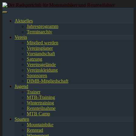
Springe
zum
Inhalt
Aktuelles
Jahresprogramm
Terminarchiv
Verein
Mitglied werden
Vereinsplaner
Vorstandschaft
Satzung
Vereinsgelände
Vereinskleidung
Sponsoren
DIMB-Mitgliedschaft
Jugend
Trainer
MTB-Training
Wintertraining
Rennteilnahme
MTB Camp
Sparten
Mountainbike
Rennrad
Wintersport