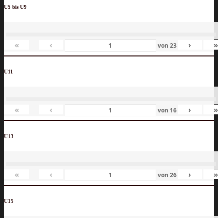
U5 bis U9
«
‹
›
von
23
U11
«
‹
›
von
16
U13
«
‹
›
von
26
U15