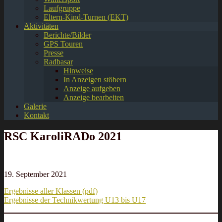
Laufgruppe
Eltern-Kind-Turnen (EKT)
Aktivitäten
Berichte/Bilder
GPS Touren
Presse
Radbasar
Hinweise
In Anzeigen stöbern
Anzeige aufgeben
Anzeige bearbeiten
Galerie
Kontakt
RSC KaroliRADo 2021
19. September 2021
Ergebnisse aller Klassen (pdf)
Ergebnisse der Technikwertung U13 bis U17