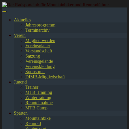
Springe
zum
Inhalt
Aktuelles
Jahresprogramm
Terminarchiv
Verein
Mitglied werden
Vereinsplaner
Vorstandschaft
Satzung
Vereinsgelände
Vereinskleidung
Sponsoren
DIMB-Mitgliedschaft
Jugend
Trainer
MTB-Training
Wintertraining
Rennteilnahme
MTB Camp
Sparten
Mountainbike
Rennrad
Wintersport