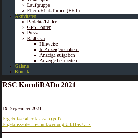
Laufgruppe
Eltern-Kind-Turnen (EKT)
Aktivitäten
Berichte/Bilder
GPS Touren
Presse
Radbasar
Hinweise
In Anzeigen stöbern
Anzeige aufgeben
Anzeige bearbeiten
Galerie
Kontakt
RSC KaroliRADo 2021
19. September 2021
Ergebnisse aller Klassen (pdf)
Ergebnisse der Technikwertung U13 bis U17