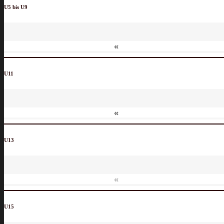
U5 bis U9
«
U11
«
U13
«
U15