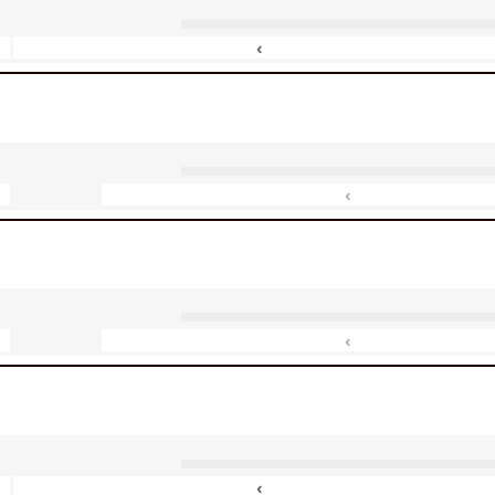
‹
‹
‹
‹