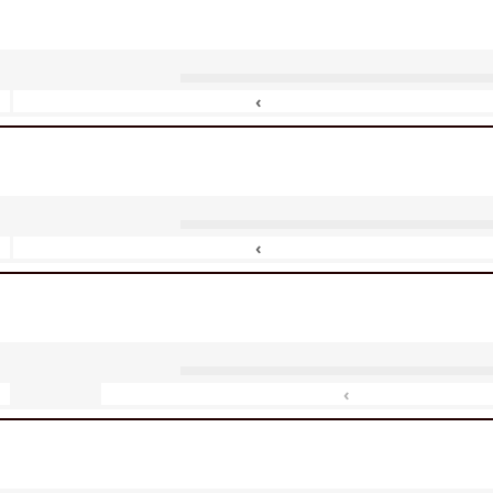
‹
‹
‹