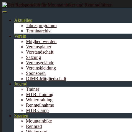
Springe
zum
Inhalt
Aktuelles
Jahresprogramm
Terminarchiv
Verein
Mitglied werden
Vereinsplaner
Vorstandschaft
Satzung
Vereinsgelände
Vereinskleidung
Sponsoren
DIMB-Mitgliedschaft
Jugend
Trainer
MTB-Training
Wintertraining
Rennteilnahme
MTB Camp
Sparten
Mountainbike
Rennrad
Wintersport