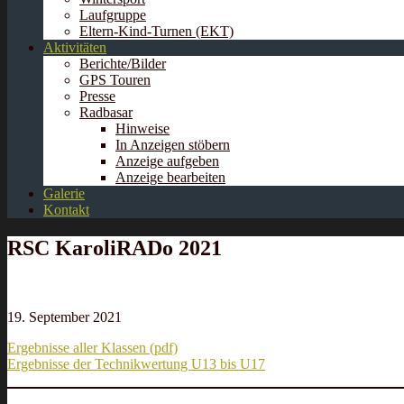
Laufgruppe
Eltern-Kind-Turnen (EKT)
Aktivitäten
Berichte/Bilder
GPS Touren
Presse
Radbasar
Hinweise
In Anzeigen stöbern
Anzeige aufgeben
Anzeige bearbeiten
Galerie
Kontakt
RSC KaroliRADo 2021
19. September 2021
Ergebnisse aller Klassen (pdf)
Ergebnisse der Technikwertung U13 bis U17