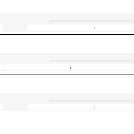
‹
‹
‹