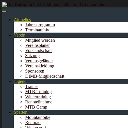
Springe
zum
Inhalt
Aktuelles
Jahresprogramm
Terminarchiv
Verein
Mitglied werden
Vereinsplaner
Vorstandschaft
Satzung
Vereinsgelände
Vereinskleidung
Sponsoren
DIMB-Mitgliedschaft
Jugend
Trainer
MTB-Training
Wintertraining
Rennteilnahme
MTB Camp
Sparten
Mountainbike
Rennrad
Wintersport