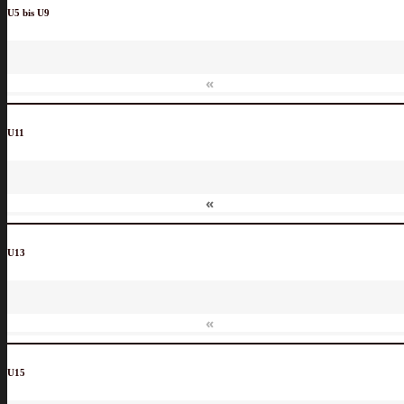
U5 bis U9
«
U11
«
U13
«
U15