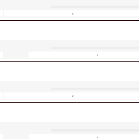
‹
‹
‹
‹