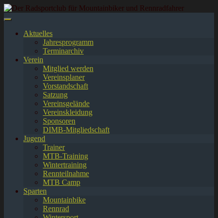
Springe
zum
Inhalt
Aktuelles
Jahresprogramm
Terminarchiv
Verein
Mitglied werden
Vereinsplaner
Vorstandschaft
Satzung
Vereinsgelände
Vereinskleidung
Sponsoren
DIMB-Mitgliedschaft
Jugend
Trainer
MTB-Training
Wintertraining
Rennteilnahme
MTB Camp
Sparten
Mountainbike
Rennrad
Wintersport