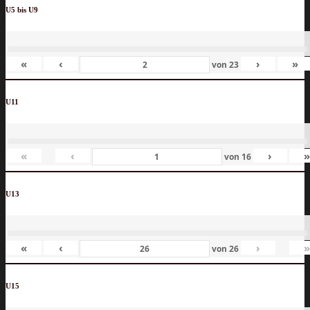
U5 bis U9
«
‹
›
»
von
23
U11
«
‹
›
von
16
U13
«
‹
›
von
26
U15