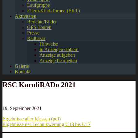
Laufgruppe
Eltern-Kind-Turnen (EKT)
Aktivitäten
Berichte/Bilder
GPS Touren
Presse
Radbasar
Hinweise
In Anzeigen stöbern
Anzeige aufgeben
Anzeige bearbeiten
Galerie
Kontakt
RSC KaroliRADo 2021
19. September 2021
Ergebnisse aller Klassen (pdf)
Ergebnisse der Technikwertung U13 bis U17