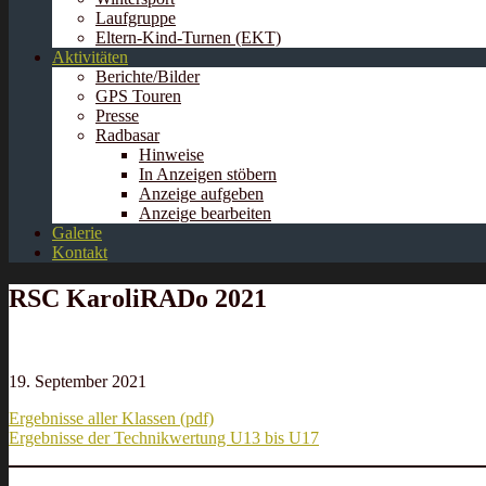
Laufgruppe
Eltern-Kind-Turnen (EKT)
Aktivitäten
Berichte/Bilder
GPS Touren
Presse
Radbasar
Hinweise
In Anzeigen stöbern
Anzeige aufgeben
Anzeige bearbeiten
Galerie
Kontakt
RSC KaroliRADo 2021
19. September 2021
Ergebnisse aller Klassen (pdf)
Ergebnisse der Technikwertung U13 bis U17