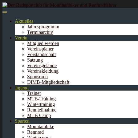
Springe
zum
Inhalt
Aktuelles
Jahresprogramm
Terminarchiv
Verein
Mitglied werden
Vereinsplaner
Vorstandschaft
Satzung
Vereinsgelände
Vereinskleidung
Sponsoren
DIMB-Mitgliedschaft
Jugend
Trainer
MTB-Training
Wintertraining
Rennteilnahme
MTB Camp
Sparten
Mountainbike
Rennrad
Wintersport