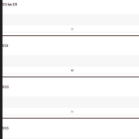
U5 bis U9
«
U11
«
U13
«
U15