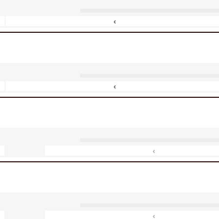
‹
‹
‹
‹