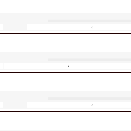
‹
‹
‹