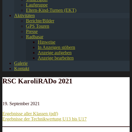
Laufgruppe
Eltern-Kind-Turnen (EKT)
Aktivitäten
Berichte/Bilder
GPS Touren
Presse
Radbasar
Hinweise
In Anzeigen stöbern
Anzeige aufgeben
Anzeige bearbeiten
Galerie
Kontakt
RSC KaroliRADo 2021
19. September 2021
Ergebnisse aller Klassen (pdf)
Ergebnisse der Technikwertung U13 bis U17