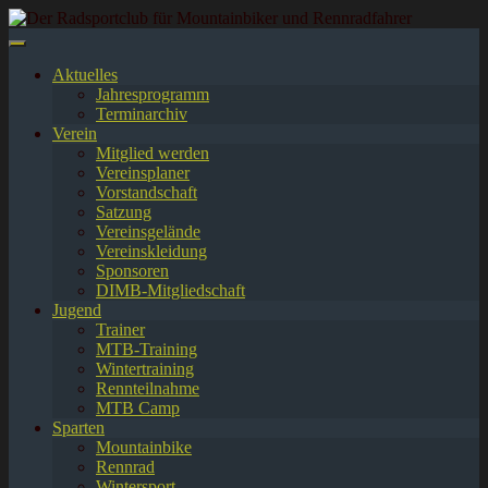
Springe
zum
Inhalt
Aktuelles
Jahresprogramm
Terminarchiv
Verein
Mitglied werden
Vereinsplaner
Vorstandschaft
Satzung
Vereinsgelände
Vereinskleidung
Sponsoren
DIMB-Mitgliedschaft
Jugend
Trainer
MTB-Training
Wintertraining
Rennteilnahme
MTB Camp
Sparten
Mountainbike
Rennrad
Wintersport