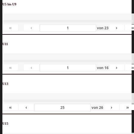
U5 bis U9
«
‹
›
von
23
U11
«
‹
›
von
16
U13
«
‹
›
»
von
26
U15