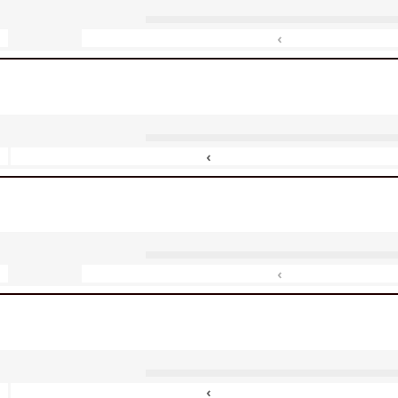
‹
‹
‹
‹