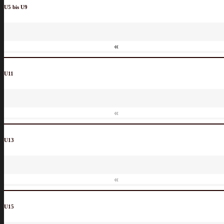
U5 bis U9
«
U11
«
U13
«
U15