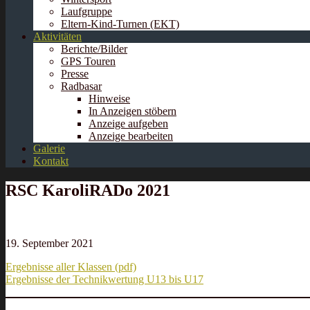
Laufgruppe
Eltern-Kind-Turnen (EKT)
Aktivitäten
Berichte/Bilder
GPS Touren
Presse
Radbasar
Hinweise
In Anzeigen stöbern
Anzeige aufgeben
Anzeige bearbeiten
Galerie
Kontakt
RSC KaroliRADo 2021
19. September 2021
Ergebnisse aller Klassen (pdf)
Ergebnisse der Technikwertung U13 bis U17