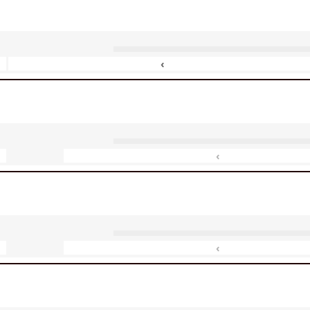
‹
‹
‹