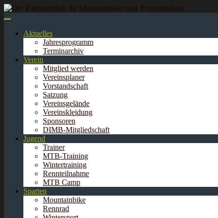
Springe
zum
Inhalt
Aktuelles
Jahresprogramm
Terminarchiv
Verein
Mitglied werden
Vereinsplaner
Vorstandschaft
Satzung
Vereinsgelände
Vereinskleidung
Sponsoren
DIMB-Mitgliedschaft
Jugend
Trainer
MTB-Training
Wintertraining
Rennteilnahme
MTB Camp
Sparten
Mountainbike
Rennrad
Wintersport