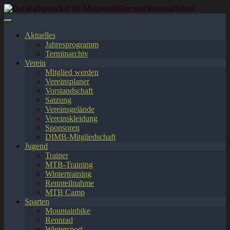
Springe
zum
Inhalt
Aktuelles
Jahresprogramm
Terminarchiv
Verein
Mitglied werden
Vereinsplaner
Vorstandschaft
Satzung
Vereinsgelände
Vereinskleidung
Sponsoren
DIMB-Mitgliedschaft
Jugend
Trainer
MTB-Training
Wintertraining
Rennteilnahme
MTB Camp
Sparten
Mountainbike
Rennrad
Wintersport