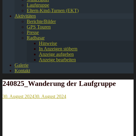
Laufgruppe
Eltern-Kind-Turnen (EKT)
Aktivitäten
Berichte/Bilder
GPS Touren
Presse
Radbasar
Hinweise
In Anzeigen stöbern
Anzeige aufgeben
Anzeige bearbeiten
Galerie
Kontakt
240825_Wanderung der Laufgruppe
30. August 2024
30. August 2024