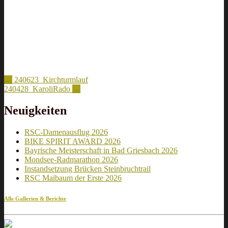
Artikel-
←
240623_Kirchturmlauf
240428_KaroliRado
→
Navigation
Neuigkeiten
RSC-Damenausflug 2026
BIKE SPIRIT AWARD 2026
Bayrische Meisterschaft in Bad Griesbach 2026
Mondsee-Radmarathon 2026
Instandsetzung Brücken Steinbruchtrail
RSC Maibaum der Erste 2026
Alle Gallerien & Berichte