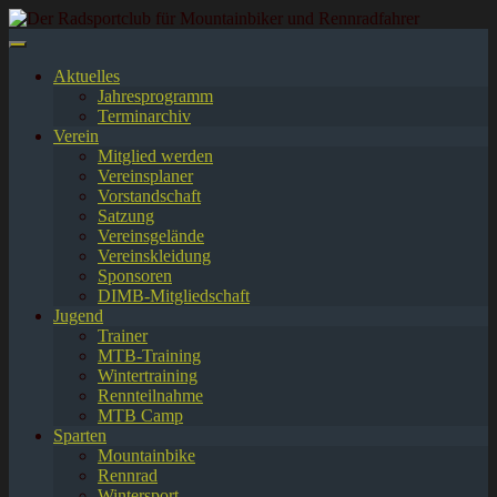
Springe
zum
Inhalt
Aktuelles
Jahresprogramm
Terminarchiv
Verein
Mitglied werden
Vereinsplaner
Vorstandschaft
Satzung
Vereinsgelände
Vereinskleidung
Sponsoren
DIMB-Mitgliedschaft
Jugend
Trainer
MTB-Training
Wintertraining
Rennteilnahme
MTB Camp
Sparten
Mountainbike
Rennrad
Wintersport