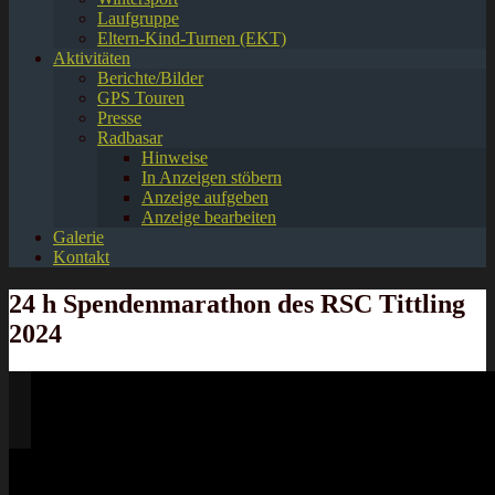
Laufgruppe
Eltern-Kind-Turnen (EKT)
Aktivitäten
Berichte/Bilder
GPS Touren
Presse
Radbasar
Hinweise
In Anzeigen stöbern
Anzeige aufgeben
Anzeige bearbeiten
Galerie
Kontakt
24 h Spendenmarathon des RSC Tittling
2024