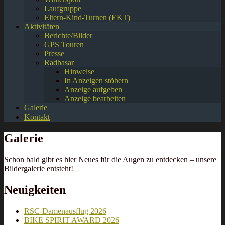
Laufgruppe
Eltern-Kind-Turnen (EKT)
Aktivitäten
Berichte/Bilder
GPS Touren
Presse
Radbasar
Hinweise
In Anzeigen stöbern
Anzeige aufgeben
Anzeige bearbeiten
Galerie
Kontakt
Galerie
Schon bald gibt es hier Neues für die Augen zu entdecken – unsere
Bildergalerie entsteht!
Neuigkeiten
RSC-Damenausflug 2026
BIKE SPIRIT AWARD 2026