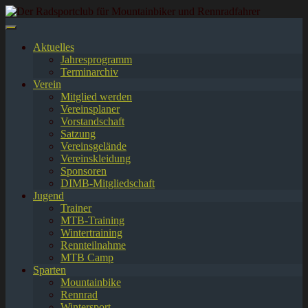
Springe
zum
Inhalt
Aktuelles
Jahresprogramm
Terminarchiv
Verein
Mitglied werden
Vereinsplaner
Vorstandschaft
Satzung
Vereinsgelände
Vereinskleidung
Sponsoren
DIMB-Mitgliedschaft
Jugend
Trainer
MTB-Training
Wintertraining
Rennteilnahme
MTB Camp
Sparten
Mountainbike
Rennrad
Wintersport