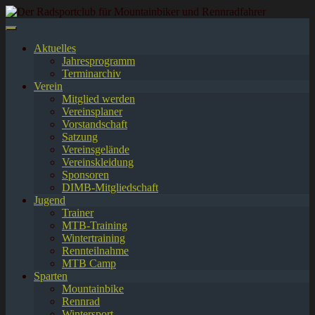
Springe
zum
Inhalt
Aktuelles
Jahresprogramm
Terminarchiv
Verein
Mitglied werden
Vereinsplaner
Vorstandschaft
Satzung
Vereinsgelände
Vereinskleidung
Sponsoren
DIMB-Mitgliedschaft
Jugend
Trainer
MTB-Training
Wintertraining
Rennteilnahme
MTB Camp
Sparten
Mountainbike
Rennrad
Wintersport