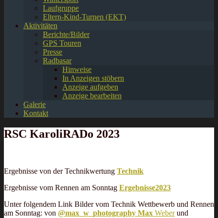
Laufgruppe
Eltern-Kind-Turnen (EKT)
Aktivitäten
Berichte/Bilder
GPS Touren
Presse
Radbasar
Hinweise
In Anzeigen stöbern
Anzeige aufgeben
Anzeige bearbeiten
Galerie
Kontakt
RSC KaroliRADo 2023
Ergebnisse von der Technikwertung
Technik
Ergebnisse vom Rennen am Sonntag
Ergebnisse2023
Unter folgendem Link Bilder vom Technik Wettbewerb und Rennen
am Sonntag: von
@max_w_photography Max
Weber
und