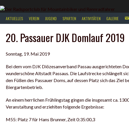
Springe
zum
Inhalt
AKTUELLES
VEREIN
JUGEND
SPARTEN
AKTIVITÄTEN
GALERIE
20. Passauer DJK Domlauf 2019
Sonntag, 19. Mai 2019
Bei dem vom DJK Diözesanverband Passau ausgerichteten Domlau
wunderschöne Altstadt Passaus. Die Laufstrecke schlängelt sich
den Füßen des Passauer Doms, auf dessen Platz sich das Ziel b
Biergartenbetrieb.
An einem herrlichen Frühlingstag gingen die insgesamt ca. 1300 
Veranstaltung und erziehlten folgende Ergebnisse:
M55: Platz 7 für Hans Brunner, Zeit 0:35:00,3