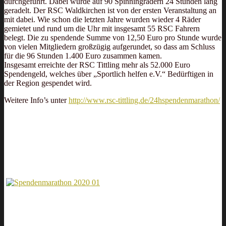
durchgeführt. Dabei wurde auf 90 Spinningrädern 24 Stunden lang
geradelt. Der RSC Waldkirchen ist von der ersten Veranstaltung an
mit dabei. Wie schon die letzten Jahre wurden wieder 4 Räder
gemietet und rund um die Uhr mit insgesamt 55 RSC Fahrern
belegt. Die zu spendende Summe von 12,50 Euro pro Stunde wurde
von vielen Mitgliedern großzügig aufgerundet, so dass am Schluss
für die 96 Stunden 1.400 Euro zusammen kamen.
Insgesamt erreichte der RSC Tittling mehr als 52.000 Euro
Spendengeld, welches über „Sportlich helfen e.V.“ Bedürftigen in
der Region gespendet wird.
Weitere Info’s unter
http://www.rsc-tittling.de/24hspendenmarathon/