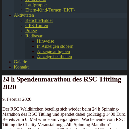
Laufgruppe
Eltern-Kind-Turnen (EKT)
Aktivitäten
Berichte/Bilder
GPS Touren
Presse
Radbasar
Hinweise
In Anzeigen stöbern
Anzeige aufgeben
Anzeige bearbeiten
Galerie
Kontakt
24 h Spendenmarathon des RSC Tittling
2020
9. Februar 2020
Der RSC Waldkirchen beteiligt sich wieder beim 24 h Spinning-
Marathon des RSC Tittling und spendet dabei großzügig 1400 Euro.
Bereits zum 6. Mal wurde am vergangenen Wochenende vom RSC
Tittling die Charity Veranstaltung „24h Spinning Marathon“