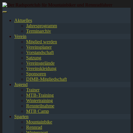
Springe
zum
Inhalt
Aktuelles
Jahresprogramm
Terminarchiv
Verein
Mitglied werden
Vereinsplaner
Vorstandschaft
Satzung
Vereinsgelände
Vereinskleidung
Sponsoren
DIMB-Mitgliedschaft
Jugend
Trainer
MTB-Training
Wintertraining
Rennteilnahme
MTB Camp
Sparten
Mountainbike
Rennrad
Wintersport