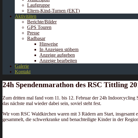
Laufgruppe
Eltern-Kind-Turnen (EKT)
Aktivitäten
Berichte/Bilder
GPS Touren
Presse
Radbasar
Hinweise
In Anzeigen stöbern
Anzeige aufgeben
Anzeige bearbeiten
Galerie
Kontakt
24h Spendenmarathon des RSC Tittling 20
Zum dritten mal fand vom 11. bis 12. Februar der 24h Indoorcycling
das nächste mal wieder dabei sein, soviel steht fest.
Wir vom RSC Waldkirchen waren mit 3 Rädern am Start, insgesamt err
gesammelt, die schwerkranke und benachteiligte Kinder in der Region