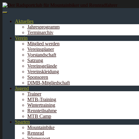
Springe
zum
Inhalt
Aktuelles
Jahresprogramm
Terminarchiv
Verein
Mitglied werden
Vereinsplaner
Vorstandschaft
Satzung
Vereinsgelände
Vereinskleidung
Sponsoren
DIMB-Mitgliedschaft
Jugend
Trainer
MTB-Training
Wintertraining
Rennteilnahme
MTB Camp
Sparten
Mountainbike
Rennrad
Wintersport