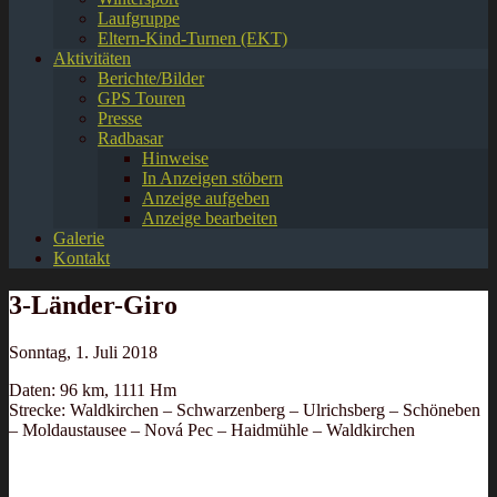
Laufgruppe
Eltern-Kind-Turnen (EKT)
Aktivitäten
Berichte/Bilder
GPS Touren
Presse
Radbasar
Hinweise
In Anzeigen stöbern
Anzeige aufgeben
Anzeige bearbeiten
Galerie
Kontakt
3-Länder-Giro
Sonntag, 1. Juli 2018
Daten: 96 km, 1111 Hm
Strecke: Waldkirchen – Schwarzenberg – Ulrichsberg – Schöneben
– Moldaustausee – Nová Pec – Haidmühle – Waldkirchen