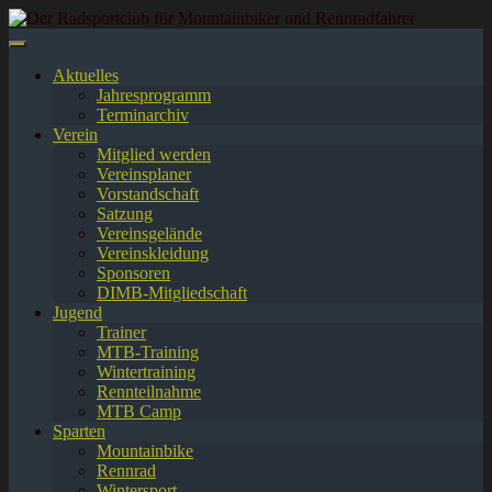
Springe
zum
Inhalt
Aktuelles
Jahresprogramm
Terminarchiv
Verein
Mitglied werden
Vereinsplaner
Vorstandschaft
Satzung
Vereinsgelände
Vereinskleidung
Sponsoren
DIMB-Mitgliedschaft
Jugend
Trainer
MTB-Training
Wintertraining
Rennteilnahme
MTB Camp
Sparten
Mountainbike
Rennrad
Wintersport