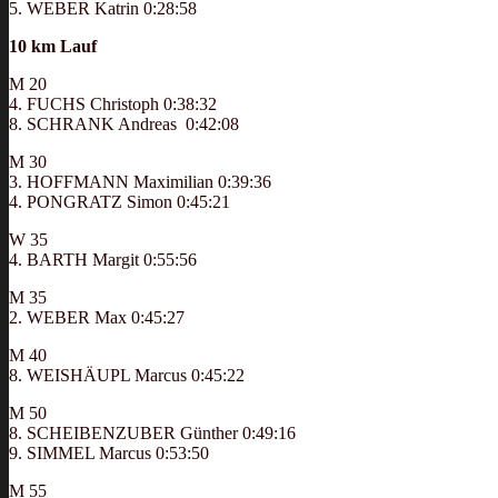
5. WEBER Katrin 0:28:58
10 km Lauf
M 20
4. FUCHS Christoph 0:38:32
8. SCHRANK Andreas 0:42:08
M 30
3. HOFFMANN Maximilian 0:39:36
4. PONGRATZ Simon 0:45:21
W 35
4. BARTH Margit 0:55:56
M 35
2. WEBER Max 0:45:27
M 40
8. WEISHÄUPL Marcus 0:45:22
M 50
8. SCHEIBENZUBER Günther 0:49:16
9. SIMMEL Marcus 0:53:50
M 55