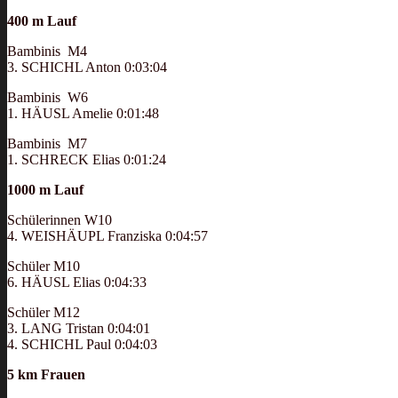
400 m Lauf
Bambinis M4
3. SCHICHL Anton 0:03:04
Bambinis W6
1. HÄUSL Amelie 0:01:48
Bambinis M7
1. SCHRECK Elias 0:01:24
1000 m Lauf
Schülerinnen W10
4. WEISHÄUPL Franziska 0:04:57
Schüler M10
6. HÄUSL Elias 0:04:33
Schüler M12
3. LANG Tristan 0:04:01
4. SCHICHL Paul 0:04:03
5 km Frauen