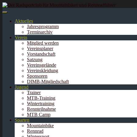
Springe
zum
Inhalt
Aktuelles
Jahresprogramm
Terminarchiv
Verein
Mitglied werden
Vereinsplaner
Vorstandschaft
Satzung
Vereinsgelände
Vereinskleidung
Sponsoren
DIMB-Mitgliedschaft
Jugend
Trainer
MTB-Training
Wintertraining
Rennteilnahme
MTB Camp
Sparten
Mountainbike
Rennrad
Wintersport