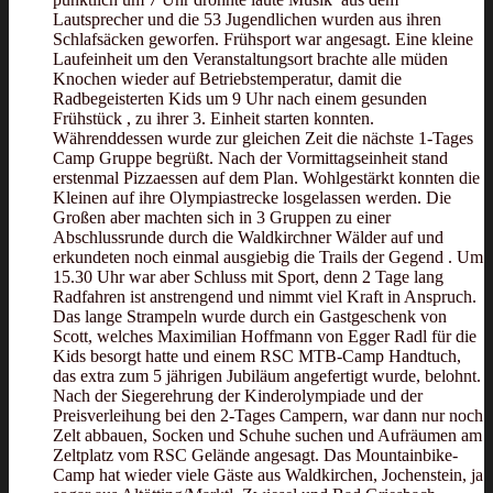
Lautsprecher und die 53 Jugendlichen wurden aus ihren
Schlafsäcken geworfen. Frühsport war angesagt. Eine kleine
Laufeinheit um den Veranstaltungsort brachte alle müden
Knochen wieder auf Betriebstemperatur, damit die
Radbegeisterten Kids um 9 Uhr nach einem gesunden
Frühstück , zu ihrer 3. Einheit starten konnten.
Währenddessen wurde zur gleichen Zeit die nächste 1-Tages
Camp Gruppe begrüßt. Nach der Vormittagseinheit stand
erstenmal Pizzaessen auf dem Plan. Wohlgestärkt konnten die
Kleinen auf ihre Olympiastrecke losgelassen werden. Die
Großen aber machten sich in 3 Gruppen zu einer
Abschlussrunde durch die Waldkirchner Wälder auf und
erkundeten noch einmal ausgiebig die Trails der Gegend . Um
15.30 Uhr war aber Schluss mit Sport, denn 2 Tage lang
Radfahren ist anstrengend und nimmt viel Kraft in Anspruch.
Das lange Strampeln wurde durch ein Gastgeschenk von
Scott, welches Maximilian Hoffmann von Egger Radl für die
Kids besorgt hatte und einem RSC MTB-Camp Handtuch,
das extra zum 5 jährigen Jubiläum angefertigt wurde, belohnt.
Nach der Siegerehrung der Kinderolympiade und der
Preisverleihung bei den 2-Tages Campern, war dann nur noch
Zelt abbauen, Socken und Schuhe suchen und Aufräumen am
Zeltplatz vom RSC Gelände angesagt. Das Mountainbike-
Camp hat wieder viele Gäste aus Waldkirchen, Jochenstein, ja