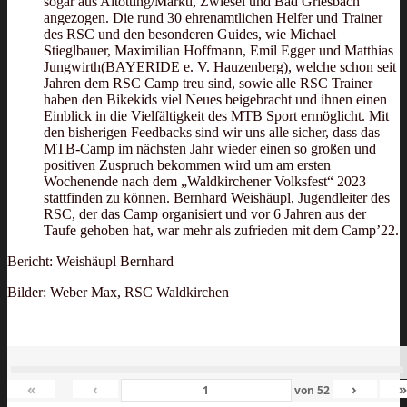
sogar aus Altötting/Marktl, Zwiesel und Bad Griesbach
angezogen. Die rund 30 ehrenamtlichen Helfer und Trainer
des RSC und den besonderen Guides, wie Michael
Stieglbauer, Maximilian Hoffmann, Emil Egger und Matthias
Jungwirth(BAYERIDE e. V. Hauzenberg), welche schon seit
Jahren dem RSC Camp treu sind, sowie alle RSC Trainer
haben den Bikekids viel Neues beigebracht und ihnen einen
Einblick in die Vielfältigkeit des MTB Sport ermöglicht. Mit
den bisherigen Feedbacks sind wir uns alle sicher, dass das
MTB-Camp im nächsten Jahr wieder einen so großen und
positiven Zuspruch bekommen wird um am ersten
Wochenende nach dem „Waldkirchener Volksfest“ 2023
stattfinden zu können. Bernhard Weishäupl, Jugendleiter des
RSC, der das Camp organisiert und vor 6 Jahren aus der
Taufe gehoben hat, war mehr als zufrieden mit dem Camp’22.
Bericht: Weishäupl Bernhard
Bilder: Weber Max, RSC Waldkirchen
«
‹
›
von
52