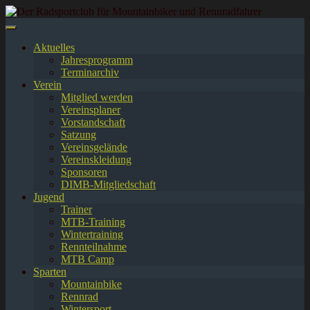
Springe
zum
Inhalt
Aktuelles
Jahresprogramm
Terminarchiv
Verein
Mitglied werden
Vereinsplaner
Vorstandschaft
Satzung
Vereinsgelände
Vereinskleidung
Sponsoren
DIMB-Mitgliedschaft
Jugend
Trainer
MTB-Training
Wintertraining
Rennteilnahme
MTB Camp
Sparten
Mountainbike
Rennrad
Wintersport