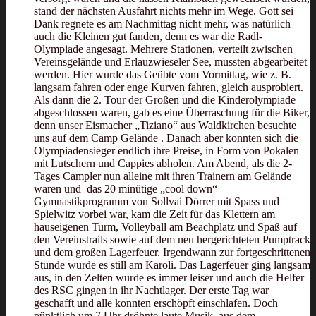
stand der nächsten Ausfahrt nichts mehr im Wege. Gott sei
Dank regnete es am Nachmittag nicht mehr, was natürlich
auch die Kleinen gut fanden, denn es war die Radl-
Olympiade angesagt. Mehrere Stationen, verteilt zwischen
Vereinsgelände und Erlauzwieseler See, mussten abgearbeitet
werden. Hier wurde das Geübte vom Vormittag, wie z. B.
langsam fahren oder enge Kurven fahren, gleich ausprobiert.
Als dann die 2. Tour der Großen und die Kinderolympiade
abgeschlossen waren, gab es eine Überraschung für die Biker,
denn unser Eismacher „Tiziano“ aus Waldkirchen besuchte
uns auf dem Camp Gelände . Danach aber konnten sich die
Olympiadensieger endlich ihre Preise, in Form von Pokalen
mit Lutschern und Cappies abholen. Am Abend, als die 2-
Tages Campler nun alleine mit ihren Trainern am Gelände
waren und das 20 minütige „cool down“
Gymnastikprogramm von Sollvai Dörrer mit Spass und
Spielwitz vorbei war, kam die Zeit für das Klettern am
hauseigenen Turm, Volleyball am Beachplatz und Spaß auf
den Vereinstrails sowie auf dem neu hergerichteten Pumptrack
und dem großen Lagerfeuer. Irgendwann zur fortgeschrittenen
Stunde wurde es still am Karoli. Das Lagerfeuer ging langsam
aus, in den Zelten wurde es immer leiser und auch die Helfer
des RSC gingen in ihr Nachtlager. Der erste Tag war
geschafft und alle konnten erschöpft einschlafen. Doch
pünktlich um 7 Uhr dröhnte laute Musik aus dem