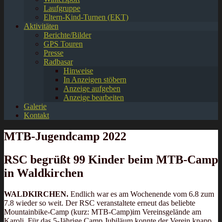
Laufgruppe
Eltern-Kind-Turnen (EKT)
Aktivitäten
Berichte/Bilder
GPS Touren
Presse
Radbasar
Hinweise
In Anzeigen stöbern
Anzeige aufgeben
Anzeige bearbeiten
Galerie
Kontakt
MTB-Jugendcamp 2022
RSC begrüßt 99 Kinder beim MTB-Camp
in Waldkirchen
WALDKIRCHEN.
Endlich war es am Wochenende vom 6.8 zum
7.8 wieder so weit. Der RSC veranstaltete erneut das beliebte
Mountainbike-Camp (kurz: MTB-Camp)im Vereinsgelände am
Karoli. Für das 5-Jährige Camp Jubiläum konnte der Verein knapp