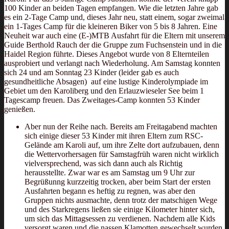
100 Kinder an beiden Tagen empfangen. Wie die letzten Jahre gab
es ein 2-Tage Camp und, dieses Jahr neu, statt einem, sogar zweimal
ein 1-Tages Camp für die kleineren Biker von 5 bis 8 Jahren. Eine
Neuheit war auch eine (E-)MTB Ausfahrt für die Eltern mit unserem
Guide Berthold Rauch der die Gruppe zum Fuchsenstein und in die
Haidel Region führte. Dieses Angebot wurde von 8 Elternteilen
ausprobiert und verlangt nach Wiederholung. Am Samstag konnten
sich 24 und am Sonntag 23 Kinder (leider gab es auch
gesundheitliche Absagen) auf eine lustige Kinderolympiade im
Gebiet um den Karoliberg und den Erlauzwieseler See beim 1
Tagescamp freuen. Das Zweitages-Camp konnten 53 Kinder
genießen.
Aber nun der Reihe nach. Bereits am Freitagabend machten
sich einige dieser 53 Kinder mit ihren Eltern zum RSC-
Gelände am Karoli auf, um ihre Zelte dort aufzubauen, denn
die Wettervorhersagen für Samstagfrüh waren nicht wirklich
vielversprechend, was sich dann auch als Richtig
herausstellte. Zwar war es am Samstag um 9 Uhr zur
Begrüßunng kurzzeitig trocken, aber beim Start der ersten
Ausfahrten begann es heftig zu regnen, was aber den
Gruppen nichts ausmachte, denn trotz der matschigen Wege
und des Starkregens ließen sie einige Kilometer hinter sich,
um sich das Mittagsessen zu verdienen. Nachdem alle Kids
versorgt waren und die nassen Klamotten gewechselt wurden,