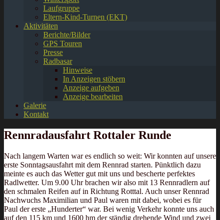
Laufgruppe
Eltern-Kind-Turnen (EKT)
Aktivitäten
Berichte/Bilder
GPS Touren
Presse
Radbasar
Hinweise
In Anzeigen stöbern
Anzeige aufgeben
Anzeige bearbeiten
Galerie
Kontakt
Rennradausfahrt Rottaler Runde
Nach langem Warten war es endlich so weit: Wir konnten auf unsere
erste Sonntagsausfahrt mit dem Rennrad starten. Pünktlich dazu
meinte es auch das Wetter gut mit uns und bescherte perfektes
Radlwetter. Um 9.00 Uhr brachen wir also mit 13 Rennradlern auf
den schmalen Reifen auf in Richtung Rotttal. Auch unser Rennrad
Nachwuchs Maximilian und Paul waren mit dabei, wobei es für
Paul der erste „Hunderter“ war. Bei wenig Verkehr konnte uns auch
auf den 115 km und 1600 hm der ständig drehende Wind und zwei