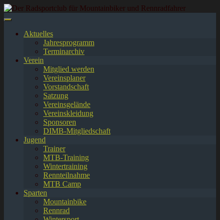
Springe
zum
Inhalt
Aktuelles
Jahresprogramm
Terminarchiv
Verein
Mitglied werden
Vereinsplaner
Vorstandschaft
Satzung
Vereinsgelände
Vereinskleidung
Sponsoren
DIMB-Mitgliedschaft
Jugend
Trainer
MTB-Training
Wintertraining
Rennteilnahme
MTB Camp
Sparten
Mountainbike
Rennrad
Wintersport