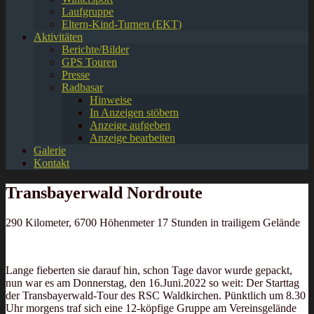
Laufgruppe
Eltern-Kind-Turnen (EKT)
Aktivitäten
Berichte/Bilder
GPS Touren
Presse
Radbasar
Hinweise
In Anzeigen stöbern
Anzeige aufgeben
Anzeige bearbeiten
Galerie
Kontakt
Transbayerwald Nordroute
290 Kilometer, 6700 Höhenmeter 17 Stunden in trailigem Gelände
Lange fieberten sie darauf hin, schon Tage davor wurde gepackt,
nun war es am Donnerstag, den 16.Juni.2022 so weit: Der Starttag
der Transbayerwald-Tour des RSC Waldkirchen. Pünktlich um 8.30
Uhr morgens traf sich eine 12-köpfige Gruppe am Vereinsgelände