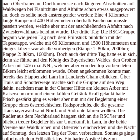
nach Oberfrauenau. Dort kamen sie nach längeren Abschnitten auf
Waldwegen bei Flanitzhütte und Althütte schon etwas ausgepowert
an, doch es sollte noch anstrengender werden: Eine 4 Kilometer
lange Rampe mit 400 Höhenmetern oberhalb Buchenau musste
passiert werden, welche aber mit der anschließenden Abfahrt nach
Zwieslerwaldhaus belohnt wurde. Der dritte Tag: Die RSC-Gruppe
begann wie jeden Tag nach dem Frühstück pünktlich mit der
Tagesetappe, welche mit 65 Kilometern und 1500 Höhenmetern um
einiges kürzer war als die vorherigen (Etappe 1: 80km, 2000hm;
Etappe 2: 80km, 1600hm). Doch auch der dritte Tag hatte es in sich,
denn sie führte auf den König des Bayerischen Waldes, den Großen
Arber mit 1456 m.ü.NN., welcher aber von den top vorbereiteten
Bikern leicht erklommen wurde. Oben angekommen konnte man
bereits das Etappenziel Lam im Landkreis Cham erblicken. Über
Trails und Schotterwege machte sich die Gruppe auf den Weg
dahin, nachdem man in der Chamer Hütte am kleinen Arber mit
Kaiserschmarrn und einem kühlen Getränk Kraft getankt hatte.
Frisch gestärkt ging es weiter aber nun mit der Begleitung einer
Gruppe eines österreichischen Radsportclubs, die die gesamte
Transbayerwald samt Nord- und Südroute fahren wollten. Die
Radler aus dem Nachbarland hängten sich an die RSC’ler und
blieben treuer Begleiter bis zur Unterkunft in Lam, in der beide
Vereine aus Waldkirchen und Österreich eincheckten und die Nacht
auf Sonntag, den letzten Tag der Tour, verbrachten. Sonntags gings
sofort nach dem Frühstück los. Ein harter Anstieg bis zum