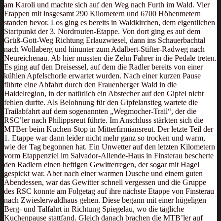
am Karoli und machte sich auf den Weg nach Furth im Wald. Vier
Etappen mit insgesamt 290 Kilometern und 6700 Höhenmetern
standen bevor. Los ging es bereits in Waldkirchen, dem eigentlichen
Startpunkt der 3. Nordrouten-Etappe. Von dort ging es auf dem
Grüß-Gott-Weg Richtung Erlauzwiesel, dann ins Schauerbachtal
nach Wollaberg und hinunter zum Adalbert-Stifter-Radweg nach
Neureichenau. Ab hier mussten die Zehn Fahrer in die Pedale treten.
Es ging auf den Dreisessel, auf dem die Radler bereits von einer
kühlen Apfelschorle erwartet wurden. Nach einer kurzen Pause
führte eine Abfahrt durch den Frauenberger Wald in die
Haidelregion, in der natürlich ein Abstecher auf den Gipfel nicht
fehlen durfte. Als Belohnung für den Gipfelanstieg wartete die
Trailabfahrt auf dem sogenannten „Wegmocher-Trail“, der die
RSC’ler nach Philippsreut führte. Im Anschluss stärkten sich die
MTBer beim Kuchen-Stop in Mitterfirmiansreut. Der letzte Teil der
1. Etappe war dann leider nicht mehr ganz so trocken und warm,
wie der Tag begonnen hat. Ein Unwetter auf den letzten Kilometern
vorm Etappenziel im Salvador-Allende-Haus in Finsterau bescherte
den Radlern einen heftigen Gewitterregen, der sogar mit Hagel
gespickt war. Aber nach einer warmen Dusche und einem guten
Abendessen, war das Gewitter schnell vergessen und die Gruppe
des RSC konnte am Folgetag auf ihre nächste Etappe von Finsterau
nach Zwieslerwaldhaus gehen. Diese begann mit einer hügeligen
Berg- und Talfahrt in Richtung Spiegelau, wo die tägliche
Kuchenpause stattfand. Gleich danach brachen die MTB’ler auf