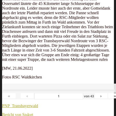
Ossersattel läutete die 45 Kilometer lange Schlussetappe der
Nordroute ein. Leider musste hier auch der erste, aber Gottseidank
auch der letzte Plattfuß repariert werden. Die Panne schnell
abgehackt ging es weiter, denn die RSC-Mitglieder wollten
pünktlich zum Mittag in Furth im Wald ankommen. Vor der
Zielankunft konnten sie noch einige Teilnehmer des Triathlons beim
Drachensee anfeuern und dann mit viel Freude in den Stadtplatz in
Furth einbiegen. Dort warteten Pizza oder ein Salat zur Stärkung,
bevor die Bezwinger der Transbayerwald Nordroute von 3 RSC-
Mitgliedern abgeholt wurden. Die jeweiligen Etappen wurden je
nach Länge in einer Zeit von 3-6 Stunden Fahrzeit abgeschlossen.
Über eines war sich die Gruppe am Ende einig: 4 großartige Tage
mit einer super Truppe, die nach weiteren Mehrtagestouren rufen
[MW, 21.06.2022]
Fotos RSC Waldkirchen
«
‹
›
von
43
PNP_Transbayerwald
Bericht von Sp4ort