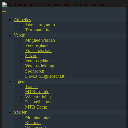
Springe
zum
Inhalt
Aktuelles
Jahresprogramm
Terminarchiv
Verein
Mitglied werden
Vereinsplaner
Vorstandschaft
Satzung
Vereinsgelände
Vereinskleidung
Sponsoren
DIMB-Mitgliedschaft
Jugend
Trainer
MTB-Training
Wintertraining
Rennteilnahme
MTB Camp
Sparten
Mountainbike
Rennrad
Wintersport