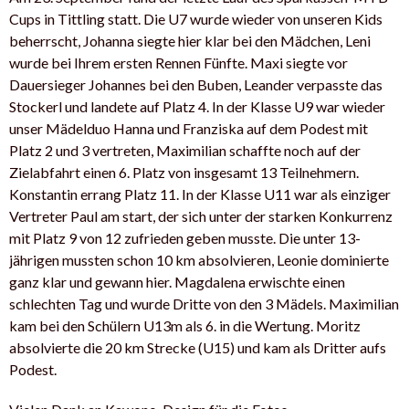
Cups in Tittling statt. Die U7 wurde wieder von unseren Kids
beherrscht, Johanna siegte hier klar bei den Mädchen, Leni
wurde bei Ihrem ersten Rennen Fünfte. Maxi siegte vor
Dauersieger Johannes bei den Buben, Leander verpasste das
Stockerl und landete auf Platz 4. In der Klasse U9 war wieder
unser Mädelduo Hanna und Franziska auf dem Podest mit
Platz 2 und 3 vertreten, Maximilian schaffte noch auf der
Zielabfahrt einen 6. Platz von insgesamt 13 Teilnehmern.
Konstantin errang Platz 11. In der Klasse U11 war als einziger
Vertreter Paul am start, der sich unter der starken Konkurrenz
mit Platz 9 von 12 zufrieden geben musste. Die unter 13-
jährigen mussten schon 10 km absolvieren, Leonie dominierte
ganz klar und gewann hier. Magdalena erwischte einen
schlechten Tag und wurde Dritte von den 3 Mädels. Maximilian
kam bei den Schülern U13m als 6. in die Wertung. Moritz
absolvierte die 20 km Strecke (U15) und kam als Dritter aufs
Podest.