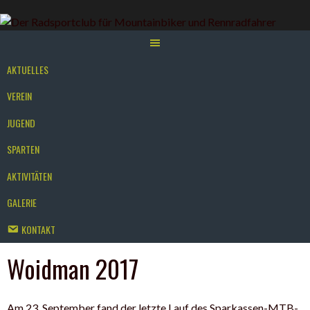
Springe
zum
Inhalt
AKTUELLES
VEREIN
JUGEND
SPARTEN
AKTIVITÄTEN
GALERIE
KONTAKT
Woidman 2017
Am 23. September fand der letzte Lauf des Sparkassen-MTB-