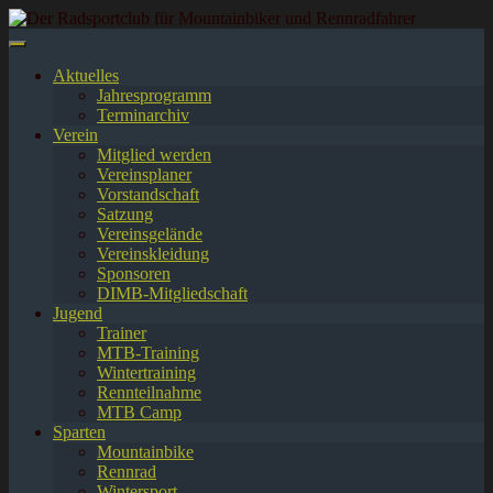
Springe
zum
Inhalt
Aktuelles
Jahresprogramm
Terminarchiv
Verein
Mitglied werden
Vereinsplaner
Vorstandschaft
Satzung
Vereinsgelände
Vereinskleidung
Sponsoren
DIMB-Mitgliedschaft
Jugend
Trainer
MTB-Training
Wintertraining
Rennteilnahme
MTB Camp
Sparten
Mountainbike
Rennrad
Wintersport