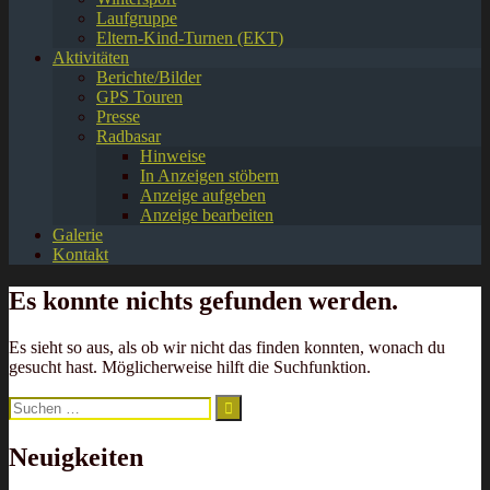
Laufgruppe
Eltern-Kind-Turnen (EKT)
Aktivitäten
Berichte/Bilder
GPS Touren
Presse
Radbasar
Hinweise
In Anzeigen stöbern
Anzeige aufgeben
Anzeige bearbeiten
Galerie
Kontakt
Es konnte nichts gefunden werden.
Es sieht so aus, als ob wir nicht das finden konnten, wonach du
gesucht hast. Möglicherweise hilft die Suchfunktion.
Suchen
nach:
Neuigkeiten