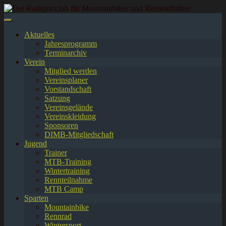
Springe
zum
Inhalt
Aktuelles
Jahresprogramm
Terminarchiv
Verein
Mitglied werden
Vereinsplaner
Vorstandschaft
Satzung
Vereinsgelände
Vereinskleidung
Sponsoren
DIMB-Mitgliedschaft
Jugend
Trainer
MTB-Training
Wintertraining
Rennteilnahme
MTB Camp
Sparten
Mountainbike
Rennrad
Wintersport