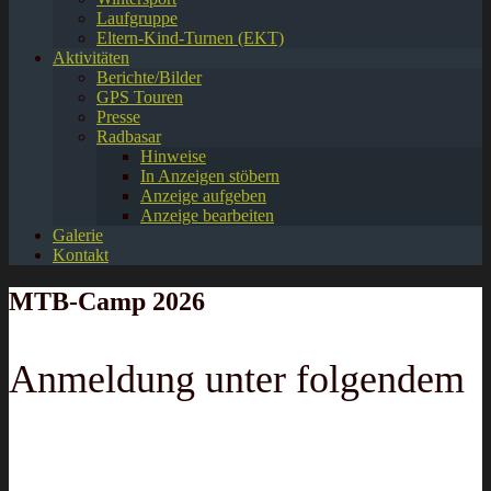
Laufgruppe
Eltern-Kind-Turnen (EKT)
Aktivitäten
Berichte/Bilder
GPS Touren
Presse
Radbasar
Hinweise
In Anzeigen stöbern
Anzeige aufgeben
Anzeige bearbeiten
Galerie
Kontakt
MTB-Camp 2026
Anmeldung unter folgendem