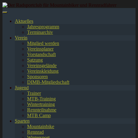
Springe
zum
Inhalt
Aktuelles
Jahresprogramm
Terminarchiv
Verein
Mitglied werden
Vereinsplaner
Vorstandschaft
Satzung
Vereinsgelände
Vereinskleidung
Sponsoren
DIMB-Mitgliedschaft
Jugend
Trainer
MTB-Training
Wintertraining
Rennteilnahme
MTB Camp
Sparten
Mountainbike
Rennrad
Wintersport