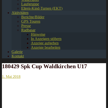
Laufgruppe
Eltern-Kind-Turnen (EKT)
Aktivitäten
Berichte/Bilder
GPS Touren
Presse
Radbasar
Hinweise
In Anzeigen stöbern
Anzeige aufgeben
Anzeige bearbeiten
Galerie
Kontakt
180429 Spk Cup Waldkirchen U17
1. Mai 2018