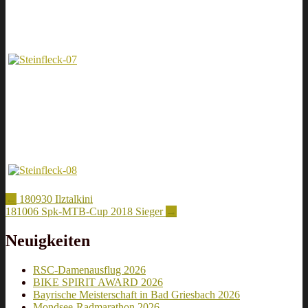
Artikel-
←
180930 Ilztalkini
181006 Spk-MTB-Cup 2018 Sieger
→
Navigation
Neuigkeiten
RSC-Damenausflug 2026
BIKE SPIRIT AWARD 2026
Bayrische Meisterschaft in Bad Griesbach 2026
Mondsee-Radmarathon 2026