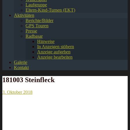
Laufgruppe
Eltern-Kind-Turnen (EKT)
Aktivitäten
Berichte/Bilder
GPS Touren
Presse
Radbasar
Hinweise
In Anzeigen stöbern
Anzeige aufgeben
Anzeige bearbeiten
Galerie
Kontakt
181003 Steinfleck
3. Oktober 2018