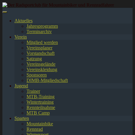
Springe
zum
Inhalt
Aktuelles
Jahresprogramm
Terminarchiv
Verein
Mitglied werden
Vereinsplaner
Vorstandschaft
Satzung
Vereinsgelände
Vereinskleidung
Sponsoren
DIMB-Mitgliedschaft
Jugend
Trainer
MTB-Training
Wintertraining
Rennteilnahme
MTB Camp
Sparten
Mountainbike
Rennrad
Wintersport