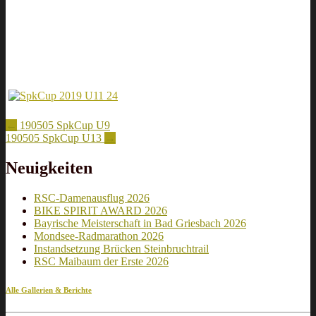
Artikel-
←
190505 SpkCup U9
190505 SpkCup U13
→
Navigation
Neuigkeiten
RSC-Damenausflug 2026
BIKE SPIRIT AWARD 2026
Bayrische Meisterschaft in Bad Griesbach 2026
Mondsee-Radmarathon 2026
Instandsetzung Brücken Steinbruchtrail
RSC Maibaum der Erste 2026
Alle Gallerien & Berichte