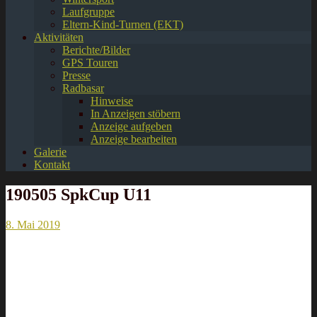
Laufgruppe
Eltern-Kind-Turnen (EKT)
Aktivitäten
Berichte/Bilder
GPS Touren
Presse
Radbasar
Hinweise
In Anzeigen stöbern
Anzeige aufgeben
Anzeige bearbeiten
Galerie
Kontakt
190505 SpkCup U11
8. Mai 2019