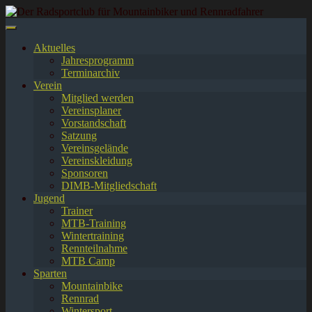
Springe
zum
Inhalt
Aktuelles
Jahresprogramm
Terminarchiv
Verein
Mitglied werden
Vereinsplaner
Vorstandschaft
Satzung
Vereinsgelände
Vereinskleidung
Sponsoren
DIMB-Mitgliedschaft
Jugend
Trainer
MTB-Training
Wintertraining
Rennteilnahme
MTB Camp
Sparten
Mountainbike
Rennrad
Wintersport