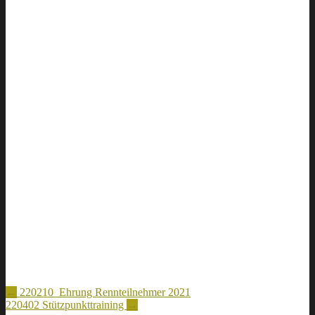
Artikel-
←
220210_Ehrung Rennteilnehmer 2021
220402 Stützpunkttraining
→
Navigation