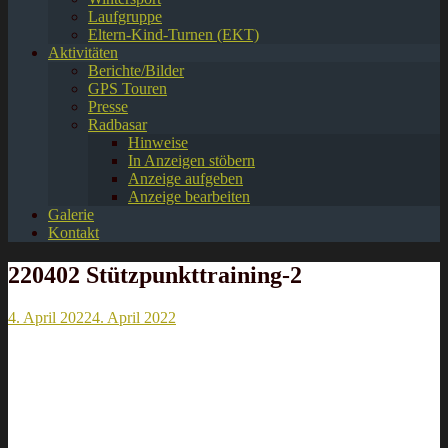
Laufgruppe
Eltern-Kind-Turnen (EKT)
Aktivitäten
Berichte/Bilder
GPS Touren
Presse
Radbasar
Hinweise
In Anzeigen stöbern
Anzeige aufgeben
Anzeige bearbeiten
Galerie
Kontakt
220402 Stützpunkttraining-2
4. April 2022
4. April 2022