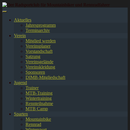
Springe
zum
Inhalt
Aktuelles
Jahresprogramm
Terminarchiv
Verein
Mitglied werden
Vereinsplaner
Vorstandschaft
Satzung
Vereinsgelände
Vereinskleidung
Sponsoren
DIMB-Mitgliedschaft
Jugend
Trainer
MTB-Training
Wintertraining
Rennteilnahme
MTB Camp
Sparten
Mountainbike
Rennrad
Wintersport