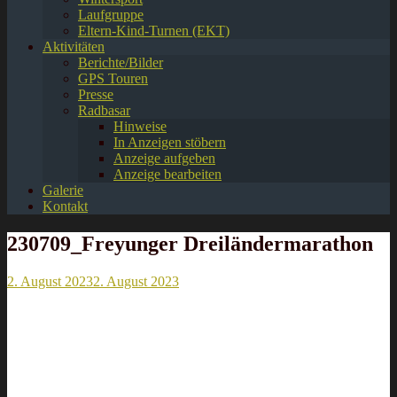
Laufgruppe
Eltern-Kind-Turnen (EKT)
Aktivitäten
Berichte/Bilder
GPS Touren
Presse
Radbasar
Hinweise
In Anzeigen stöbern
Anzeige aufgeben
Anzeige bearbeiten
Galerie
Kontakt
230709_Freyunger Dreiländermarathon
2. August 2023
2. August 2023