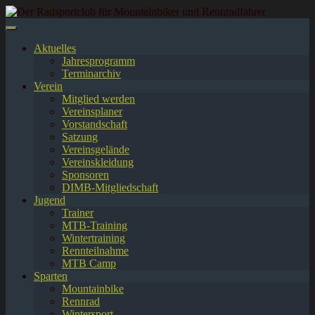
Springe
zum
Inhalt
Aktuelles
Jahresprogramm
Terminarchiv
Verein
Mitglied werden
Vereinsplaner
Vorstandschaft
Satzung
Vereinsgelände
Vereinskleidung
Sponsoren
DIMB-Mitgliedschaft
Jugend
Trainer
MTB-Training
Wintertraining
Rennteilnahme
MTB Camp
Sparten
Mountainbike
Rennrad
Wintersport