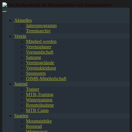
Springe
zum
Inhalt
Aktuelles
Jahresprogramm
Terminarchiv
Verein
Mitglied werden
Vereinsplaner
Vorstandschaft
Satzung
Vereinsgelände
Vereinskleidung
Sponsoren
DIMB-Mitgliedschaft
Jugend
Trainer
MTB-Training
Wintertraining
Rennteilnahme
MTB Camp
Sparten
Mountainbike
Rennrad
Wintersport