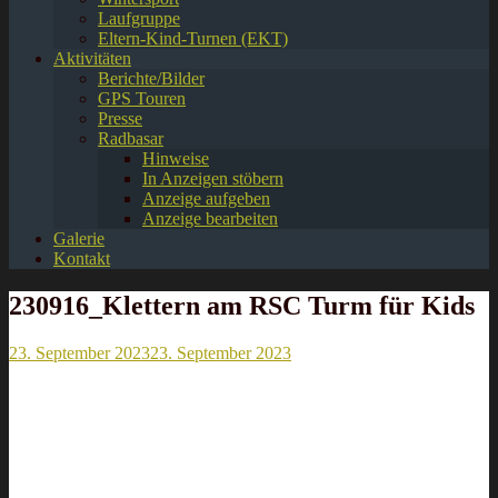
Laufgruppe
Eltern-Kind-Turnen (EKT)
Aktivitäten
Berichte/Bilder
GPS Touren
Presse
Radbasar
Hinweise
In Anzeigen stöbern
Anzeige aufgeben
Anzeige bearbeiten
Galerie
Kontakt
230916_Klettern am RSC Turm für Kids
23. September 2023
23. September 2023