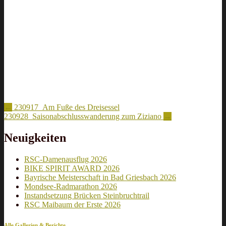
Artikel-
←
230917_Am Fuße des Dreisessel
230928_Saisonabschlusswanderung zum Ziziano
→
Navigation
Neuigkeiten
RSC-Damenausflug 2026
BIKE SPIRIT AWARD 2026
Bayrische Meisterschaft in Bad Griesbach 2026
Mondsee-Radmarathon 2026
Instandsetzung Brücken Steinbruchtrail
RSC Maibaum der Erste 2026
Alle Gallerien & Berichte