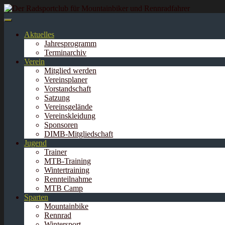
Springe
zum
Inhalt
Aktuelles
Jahresprogramm
Terminarchiv
Verein
Mitglied werden
Vereinsplaner
Vorstandschaft
Satzung
Vereinsgelände
Vereinskleidung
Sponsoren
DIMB-Mitgliedschaft
Jugend
Trainer
MTB-Training
Wintertraining
Rennteilnahme
MTB Camp
Sparten
Mountainbike
Rennrad
Wintersport