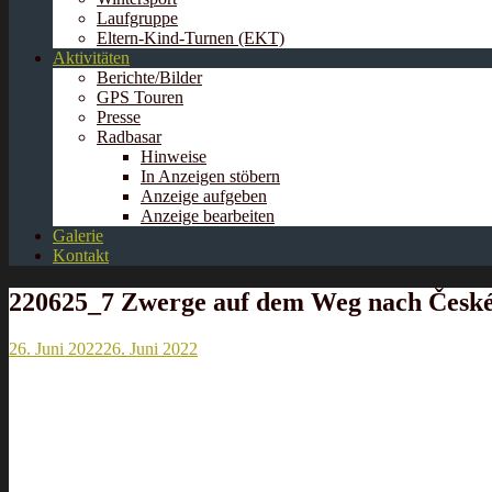
Laufgruppe
Eltern-Kind-Turnen (EKT)
Aktivitäten
Berichte/Bilder
GPS Touren
Presse
Radbasar
Hinweise
In Anzeigen stöbern
Anzeige aufgeben
Anzeige bearbeiten
Galerie
Kontakt
220625_7 Zwerge auf dem Weg nach České
26. Juni 2022
26. Juni 2022